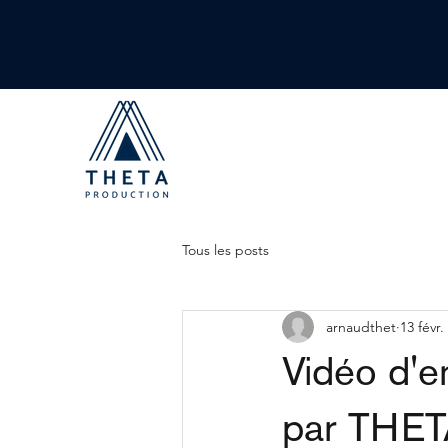
Tous les posts
arnaudthet
13 févr.
Vidéo d'e
par THE