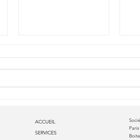
Les tendances vidéo pour
Tend
2026 : ce que votre entreprise
nouv
doit savoir
tech
Socié
ACCUEIL
Paris
SERVICES
Boit