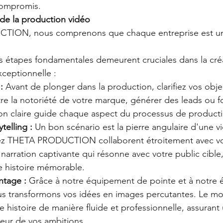
 compromis.
 de la production vidéo
ION, nous comprenons que chaque entreprise est un
s étapes fondamentales demeurent cruciales dans la cré
xceptionnelle :
:
 Avant de plonger dans la production, clarifiez vos obje
tre la notoriété de votre marque, générer des leads ou f
ion claire guide chaque aspect du processus de product
telling :
 Un bon scénario est la pierre angulaire d'une vi
ez THETA PRODUCTION collaborent étroitement avec vo
arration captivante qui résonne avec votre public cible,
e histoire mémorable.
ntage :
 Grâce à notre équipement de pointe et à notre 
us transformons vos idées en images percutantes. Le mo
e histoire de manière fluide et professionnelle, assurant 
uteur de vos ambitions.