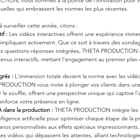
ON, nous sommes à la pointe de l'innovation pour vou
uelles qui embrassent les normes les plus récentes. 
 surveiller cette année, citons :
if :
 Les vidéos interactives offrent une expérience immer
 impliquant activement. Que ce soit à travers des sondag
es questions-réponses intégrées, THETA PRODUCTION ex
tenus interactifs, mettant l'engagement au premier plan
grés :
 L'immersion totale devient la norme avec les vidéo
RODUCTION vous invite à plonger vos clients dans une
r le souffle, offrant une perspective unique qui captive l'
renforce votre présence en ligne.
IA dans la production :
 THETA PRODUCTION intègre les d
lligence artificielle pour optimiser chaque étape de la p
rios personnalisés aux effets spéciaux impressionnants, 
des vidéos qui dépassent les attentes, alliant technologie