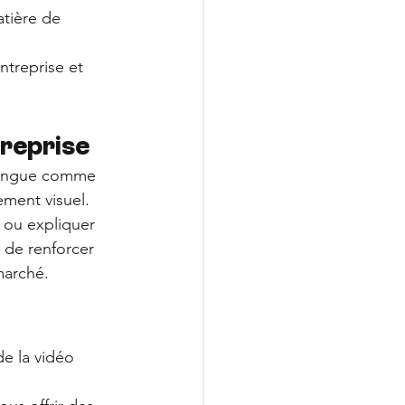
tière de 
ntreprise et 
treprise
stingue comme 
ment visuel. 
 ou expliquer 
 de renforcer 
marché.
e la vidéo 