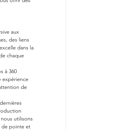
s offrir des 
sive aux 
es, des liens 
celle dans la 
 de chaque 
s à 360 
 expérience 
attention de 
ernières 
roduction 
nous utilisons 
 de pointe et 