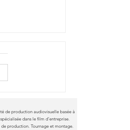
ances 2025 en vidéo :
elles approches et
nologies
té de production audiovisuelle basée à
 spécialisée dans le film d'entreprise.
e de production. Tournage et montage.