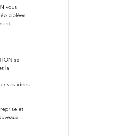
N vous 
éo ciblées 
ment, 
TION se 
t la 
er vos idées 
reprise et 
ouveaux 