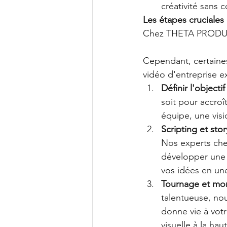
créativité sans
Les étapes cruciales
Chez THETA PRODUCT
Cependant, certaine
vidéo d'entreprise e
Définir l'objectif 
soit pour accroî
équipe, une vis
Scripting et story
Nos experts ch
développer une n
vos idées en un
Tournage et mo
talentueuse, no
donne vie à votr
visuelle à la ha